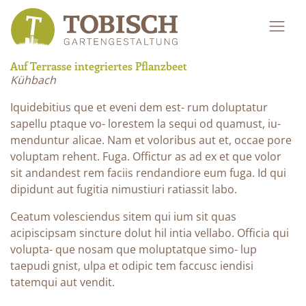
Auf Terrasse integriertes Pflanzbeet
Kühbach
Iquidebitius que et eveni dem est- rum doluptatur
sapellu ptaque vo- lorestem la sequi od quamust, iu-
menduntur alicae. Nam et voloribus aut et, occae pore
voluptam rehent. Fuga. Offictur as ad ex et que volor
sit andandest rem faciis rendandiore eum fuga. Id qui
dipidunt aut fugitia nimustiuri ratiassit labo.
Ceatum volesciendus sitem qui ium sit quas
acipiscipsam sincture dolut hil intia vellabo. Officia qui
volupta- que nosam que moluptatque simo- lup
taepudi gnist, ulpa et odipic tem faccusc iendisi
tatemqui aut vendit.