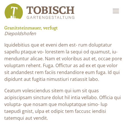
Granitsteinmauer, verfugt
Diepoldshofen
Iquidebitius que et eveni dem est- rum doluptatur
sapellu ptaque vo- lorestem la sequi od quamust, iu-
menduntur alicae. Nam et voloribus aut et, occae pore
voluptam rehent. Fuga. Offictur as ad ex et que volor
sit andandest rem faciis rendandiore eum fuga. Id qui
dipidunt aut fugitia nimustiuri ratiassit labo.
Ceatum volesciendus sitem qui ium sit quas
acipiscipsam sincture dolut hil intia vellabo. Officia qui
volupta- que nosam que moluptatque simo- lup
taepudi gnist, ulpa et odipic tem faccusc iendisi
tatemqui aut vendit.