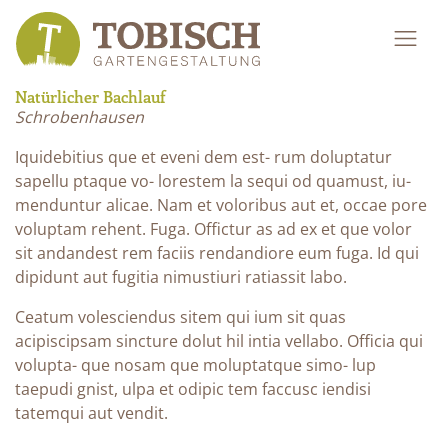
Natürlicher Bachlauf
Schrobenhausen
Iquidebitius que et eveni dem est- rum doluptatur
sapellu ptaque vo- lorestem la sequi od quamust, iu-
menduntur alicae. Nam et voloribus aut et, occae pore
voluptam rehent. Fuga. Offictur as ad ex et que volor
sit andandest rem faciis rendandiore eum fuga. Id qui
dipidunt aut fugitia nimustiuri ratiassit labo.
Ceatum volesciendus sitem qui ium sit quas
acipiscipsam sincture dolut hil intia vellabo. Officia qui
volupta- que nosam que moluptatque simo- lup
taepudi gnist, ulpa et odipic tem faccusc iendisi
tatemqui aut vendit.