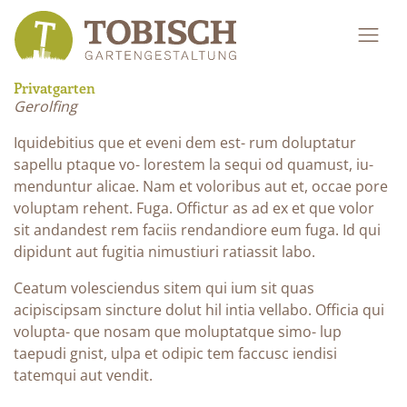
Privatgarten
Gerolfing
Iquidebitius que et eveni dem est- rum doluptatur
sapellu ptaque vo- lorestem la sequi od quamust, iu-
menduntur alicae. Nam et voloribus aut et, occae pore
voluptam rehent. Fuga. Offictur as ad ex et que volor
sit andandest rem faciis rendandiore eum fuga. Id qui
dipidunt aut fugitia nimustiuri ratiassit labo.
Ceatum volesciendus sitem qui ium sit quas
acipiscipsam sincture dolut hil intia vellabo. Officia qui
volupta- que nosam que moluptatque simo- lup
taepudi gnist, ulpa et odipic tem faccusc iendisi
tatemqui aut vendit.