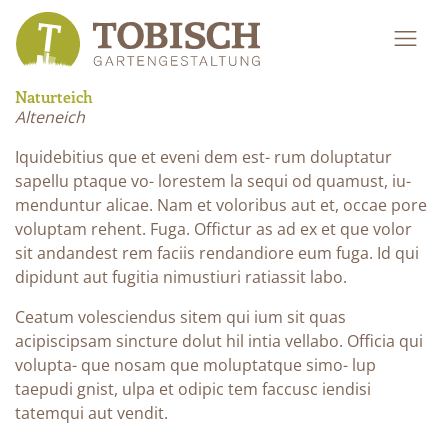
Naturteich
Alteneich
Iquidebitius que et eveni dem est- rum doluptatur
sapellu ptaque vo- lorestem la sequi od quamust, iu-
menduntur alicae. Nam et voloribus aut et, occae pore
voluptam rehent. Fuga. Offictur as ad ex et que volor
sit andandest rem faciis rendandiore eum fuga. Id qui
dipidunt aut fugitia nimustiuri ratiassit labo.
Ceatum volesciendus sitem qui ium sit quas
acipiscipsam sincture dolut hil intia vellabo. Officia qui
volupta- que nosam que moluptatque simo- lup
taepudi gnist, ulpa et odipic tem faccusc iendisi
tatemqui aut vendit.