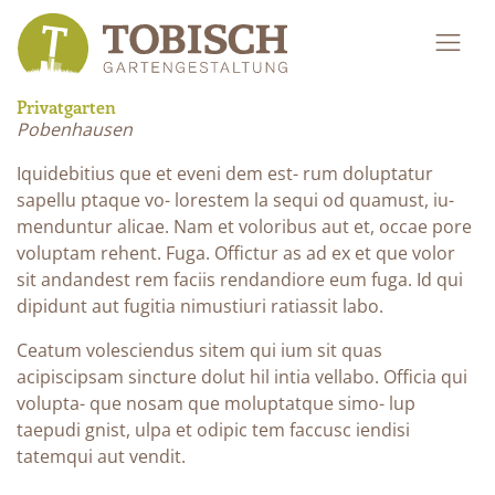
Privatgarten
Pobenhausen
Iquidebitius que et eveni dem est- rum doluptatur
sapellu ptaque vo- lorestem la sequi od quamust, iu-
menduntur alicae. Nam et voloribus aut et, occae pore
voluptam rehent. Fuga. Offictur as ad ex et que volor
sit andandest rem faciis rendandiore eum fuga. Id qui
dipidunt aut fugitia nimustiuri ratiassit labo.
Ceatum volesciendus sitem qui ium sit quas
acipiscipsam sincture dolut hil intia vellabo. Officia qui
volupta- que nosam que moluptatque simo- lup
taepudi gnist, ulpa et odipic tem faccusc iendisi
tatemqui aut vendit.