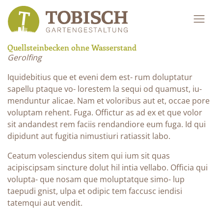
Quellsteinbecken ohne Wasserstand
Gerolfing
Iquidebitius que et eveni dem est- rum doluptatur
sapellu ptaque vo- lorestem la sequi od quamust, iu-
menduntur alicae. Nam et voloribus aut et, occae pore
voluptam rehent. Fuga. Offictur as ad ex et que volor
sit andandest rem faciis rendandiore eum fuga. Id qui
dipidunt aut fugitia nimustiuri ratiassit labo.
Ceatum volesciendus sitem qui ium sit quas
acipiscipsam sincture dolut hil intia vellabo. Officia qui
volupta- que nosam que moluptatque simo- lup
taepudi gnist, ulpa et odipic tem faccusc iendisi
tatemqui aut vendit.