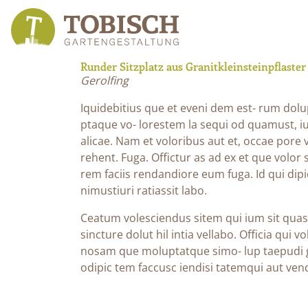
Runder Sitzplatz aus Granitkleinsteinpflaster
Gerolfing
Iquidebitius que et eveni dem est- rum dolu
ptaque vo- lorestem la sequi od quamust, 
alicae. Nam et voloribus aut et, occae pore
rehent. Fuga. Offictur as ad ex et que volor
rem faciis rendandiore eum fuga. Id qui dipi
nimustiuri ratiassit labo.
Ceatum volesciendus sitem qui ium sit quas
sincture dolut hil intia vellabo. Officia qui v
nosam que moluptatque simo- lup taepudi gn
odipic tem faccusc iendisi tatemqui aut vend