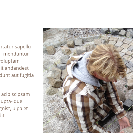
ptatur sapellu
iu- menduntur
 voluptam
 sit andandest
dunt aut fugitia
 acipiscipsam
olupta- que
ist, ulpa et
it.