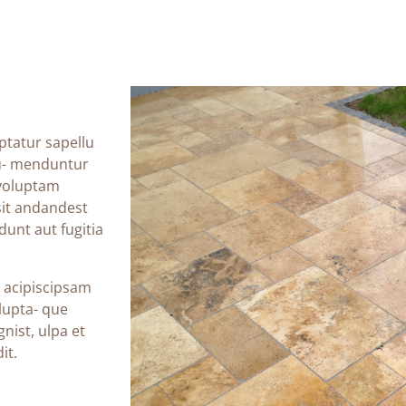
ptatur sapellu
iu- menduntur
 voluptam
 sit andandest
dunt aut fugitia
 acipiscipsam
olupta- que
ist, ulpa et
it.