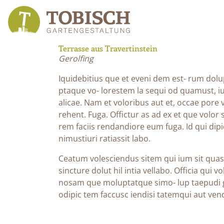
Terrasse aus Travertinstein
Gerolfing
Iquidebitius que et eveni dem est- rum dolu
ptaque vo- lorestem la sequi od quamust, 
alicae. Nam et voloribus aut et, occae pore
rehent. Fuga. Offictur as ad ex et que volor
rem faciis rendandiore eum fuga. Id qui dipi
nimustiuri ratiassit labo.
Ceatum volesciendus sitem qui ium sit quas
sincture dolut hil intia vellabo. Officia qui v
nosam que moluptatque simo- lup taepudi gn
odipic tem faccusc iendisi tatemqui aut vend